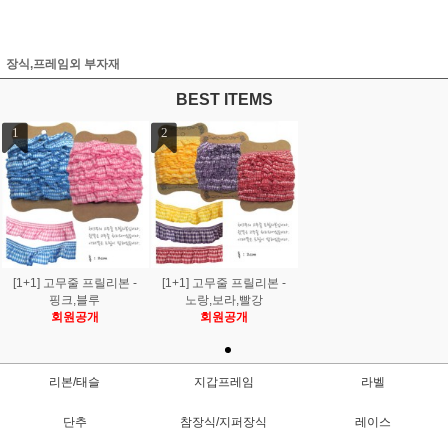
장식,프레임외 부자재
BEST ITEMS
1
2
[1+1] 고무줄 프릴리본 -
[1+1] 고무줄 프릴리본 -
핑크,블루
노랑,보라,빨강
회원공개
회원공개
리본/태슬
지갑프레임
라벨
단추
참장식/지퍼장식
레이스