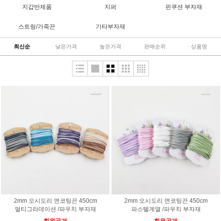
지갑반제품
지퍼
핀쿠션 부자재
스트링/가죽끈
기타부자재
최신순
낮은가격
높은가격
판매순위
상품명
2mm 오시도리 면코팅끈 450cm
2mm 오시도리 면코팅끈 450cm
멀티그라데이션 /파우치 부자재
파스텔계열 /파우치 부자재