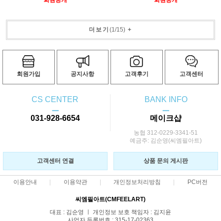
회원공개
회원공개
더보기
(
1
/
15
)
+
회원가입
공지사항
고객후기
고객센터
CS CENTER
BANK INFO
ㅡ
ㅡ
031-928-6654
메이크샵
농협 312-0229-3341-51
예금주: 김순영(씨엠필아트)
고객센터 연결
상품 문의 게시판
이용안내
이용약관
개인정보처리방침
PC버전
씨엠필아트(CMFEELART)
대표 : 김순영 ㅣ 개인정보 보호 책임자 : 김지윤
사업자 등록번호 : 315-17-02363