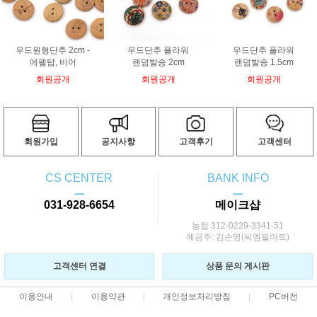
우드원형단추 2cm -
우드단추 플라워
우드단추 플라워
에펠탑, 비어
랜덤발송 2cm
랜덤발송 1.5cm
회원공개
회원공개
회원공개
회원가입
공지사항
고객후기
고객센터
CS CENTER
BANK INFO
ㅡ
ㅡ
031-928-6654
메이크샵
농협 312-0229-3341-51
예금주: 김순영(씨엠필아트)
고객센터 연결
상품 문의 게시판
이용안내
이용약관
개인정보처리방침
PC버전