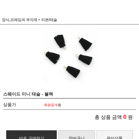
장식,프레임외 부자재
>
리본/태슬
스웨이드 미니 태슬 - 블랙
상품가
회원공개
원
0
총 상품 금액
원
바로 구매하기
장바구니
관심상품