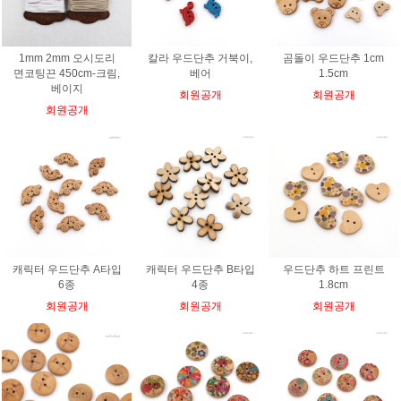
1mm 2mm 오시도리
칼라 우드단추 거북이,
곰돌이 우드단추 1cm
면코팅끈 450cm-크림,
베어
1.5cm
베이지
회원공개
회원공개
회원공개
캐릭터 우드단추 A타입
캐릭터 우드단추 B타입
우드단추 하트 프린트
6종
4종
1.8cm
회원공개
회원공개
회원공개