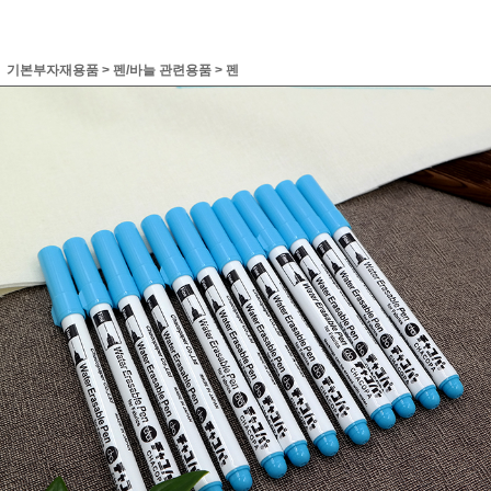
기본부자재용품
>
펜/바늘 관련용품
>
펜