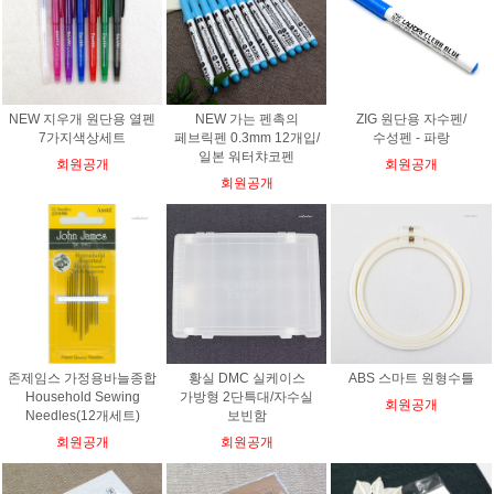
NEW 지우개 원단용 열펜
NEW 가는 펜촉의
ZIG 원단용 자수펜/
7가지색상세트
페브릭펜 0.3mm 12개입/
수성펜 - 파랑
일본 워터챠코펜
회원공개
회원공개
회원공개
존제임스 가정용바늘종합
황실 DMC 실케이스
ABS 스마트 원형수틀
Household Sewing
가방형 2단특대/자수실
회원공개
Needles(12개세트)
보빈함
회원공개
회원공개