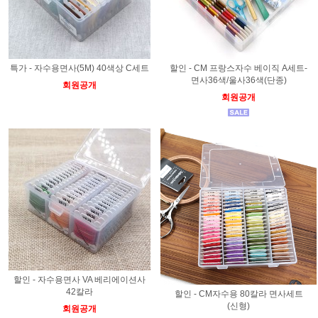
특가 - 자수용면사(5M) 40색상 C세트
할인 - CM 프랑스자수 베이직 A세트-
면사36색/울사36색(단종)
회원공개
회원공개
할인 - 자수용면사 VA 베리에이션사
42칼라
할인 - CM자수용 80칼라 면사세트
(신형)
회원공개