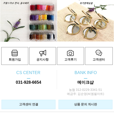
회원가입
공지사항
고객후기
고객센터
CS CENTER
BANK INFO
ㅡ
ㅡ
031-928-6654
메이크샵
농협 312-0229-3341-51
예금주: 김순영(씨엠필아트)
고객센터 연결
상품 문의 게시판