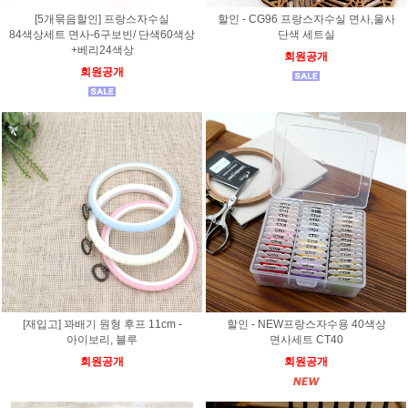
[5개묶음할인] 프랑스자수실
할인 - CG96 프랑스자수실 면사,울사
84색상세트 면사-6구보빈/ 단색60색상
단색 세트실
+베리24색상
회원공개
회원공개
[재입고] 꽈배기 원형 후프 11cm -
할인 - NEW프랑스자수용 40색상
아이보리, 블루
면사세트 CT40
회원공개
회원공개