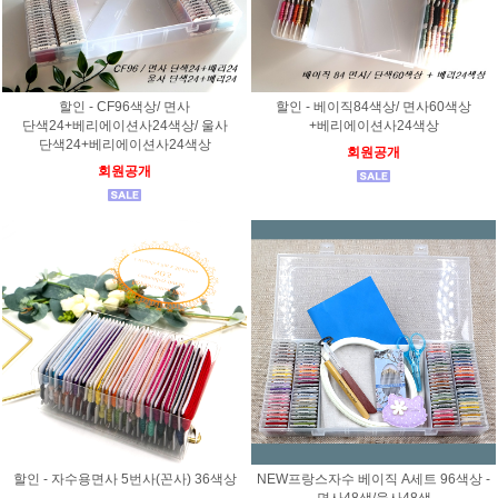
할인 - CF96색상/ 면사
할인 - 베이직84색상/ 면사60색상
단색24+베리에이션사24색상/ 울사
+베리에이션사24색상
단색24+베리에이션사24색상
회원공개
회원공개
할인 - 자수용면사 5번사(꼰사) 36색상
NEW프랑스자수 베이직 A세트 96색상 -
면사48색/울사48색