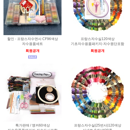
할인 - 프랑스자수면사 CF96색상
프랑스자수실120색상
자수용품세트
기초자수용품패키지-자수원단포함
회원공개
회원공개
특가판매 / 앵커60색상
프랑스자수실(25번사)120색상