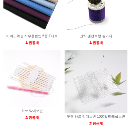
바이오워싱 자수용린넨 5종-F세트
앤틱 팬던트형 실커터
회원공개
회원공개
하트 막대보빈
투명 하트 막대보빈 100개/ 타래실보빈
회원공개
회원공개