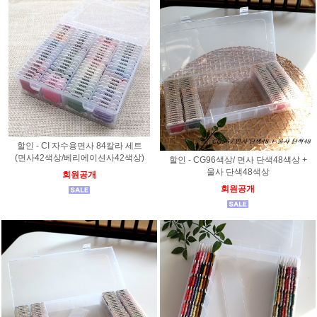
할인 - CI 자수용면사 84칼라 세트
(면사42색상/베리에이션사42색상)
할인 - CG96색상/ 면사 단색48색상 +
울사 단색48색상
회원공개
회원공개