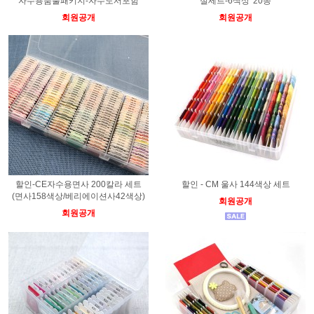
자수용품풀패키지-자수도서포함
실세트-6색상*20종
회원공개
회원공개
할인-CE자수용면사 200칼라 세트
할인 - CM 울사 144색상 세트
(면사158색상/베리에이션사42색상)
회원공개
회원공개