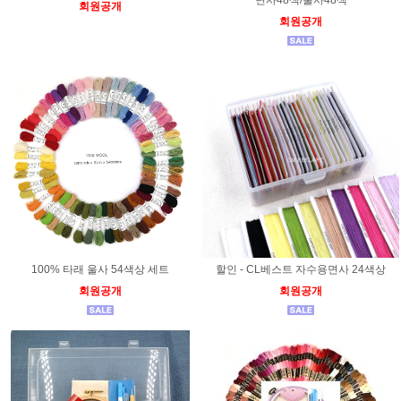
회원공개
회원공개
100% 타래 울사 54색상 세트
할인 - CL베스트 자수용면사 24색상
회원공개
회원공개