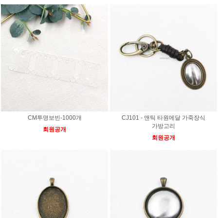
CM투명보빈-1000개
CJ101 - 앤틱 타원메달 가죽장식
가방고리
회원공개
회원공개