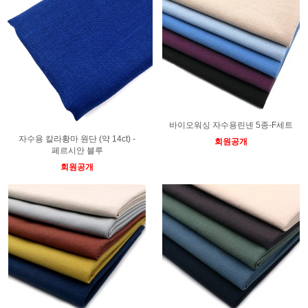
바이오워싱 자수용린넨 5종-F세트
자수용 칼라황마 원단 (약 14ct) -
회원공개
페르시안 블루
회원공개