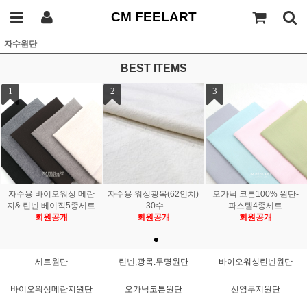
CM FEELART
자수원단
BEST ITEMS
1
2
3
자수용 바이오워싱 메란
자수용 워싱광목(62인치)
오가닉 코튼100% 원단-
지& 린넨 베이직5종세트
-30수
파스텔4종세트
회원공개
회원공개
회원공개
세트원단
린넨,광목.무명원단
바이오워싱린넨원단
바이오워싱메란지원단
오가닉코튼원단
선염무지원단