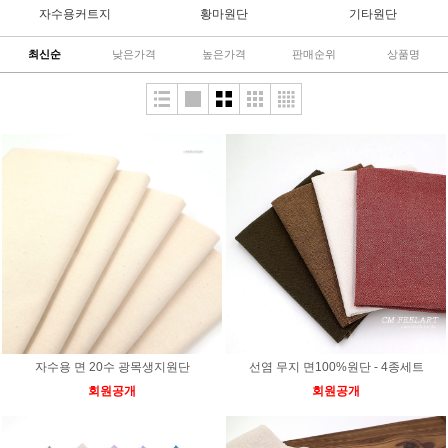
자수용커트지
황마원단
기타원단
최신순
낮은가격
높은가격
판매순위
상품명
자수용 면 20수 광목생지원단
선염 무지 면100%원단 - 4종세트
회원공개
회원공개