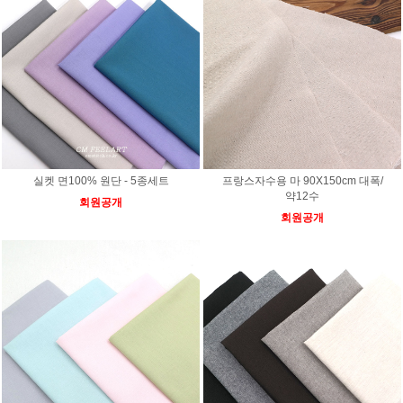
실켓 면100% 원단 - 5종세트
프랑스자수용 마 90X150cm 대폭/
약12수
회원공개
회원공개