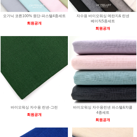
오가닉 코튼100% 원단-파스텔4종세트
자수용 바이오워싱 메란지& 린넨
베이직5종세트
회원공개
회원공개
바이오워싱 자수용 린넨-그린
바이오워싱 자수용린넨 파스텔&챠콜
4종세트
회원공개
회원공개