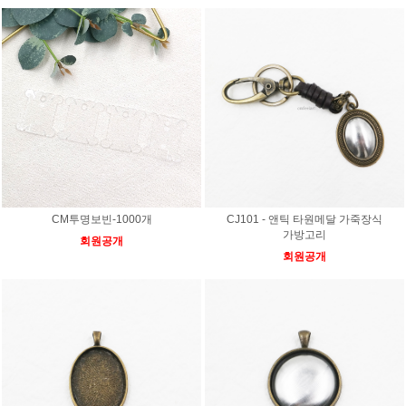
CM투명보빈-1000개
CJ101 - 앤틱 타원메달 가죽장식
가방고리
회원공개
회원공개