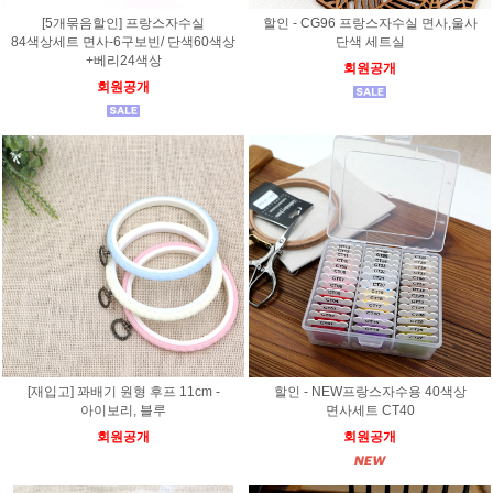
[5개묶음할인] 프랑스자수실
할인 - CG96 프랑스자수실 면사,울사
84색상세트 면사-6구보빈/ 단색60색상
단색 세트실
+베리24색상
회원공개
회원공개
[재입고] 꽈배기 원형 후프 11cm -
할인 - NEW프랑스자수용 40색상
아이보리, 블루
면사세트 CT40
회원공개
회원공개