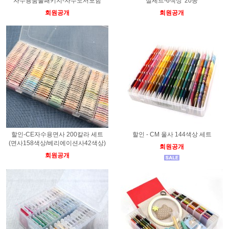
자수용품풀패키지-자수도서포함
실세트-6색상*20종
회원공개
회원공개
할인-CE자수용면사 200칼라 세트
할인 - CM 울사 144색상 세트
(면사158색상/베리에이션사42색상)
회원공개
회원공개