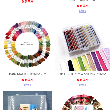
회원공개
회원공개
100% 타래 울사 54색상 세트
할인 - CL베스트 자수용면사 24색상
회원공개
회원공개