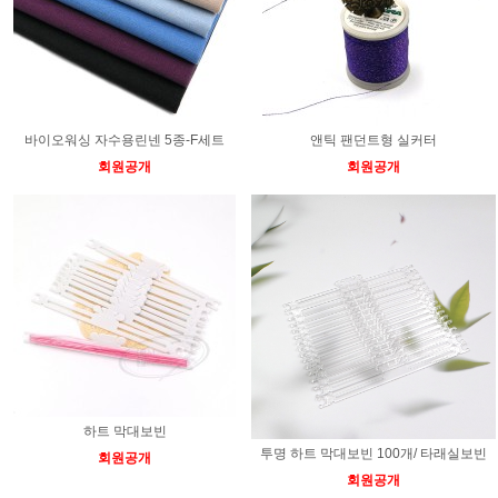
바이오워싱 자수용린넨 5종-F세트
앤틱 팬던트형 실커터
회원공개
회원공개
하트 막대보빈
투명 하트 막대보빈 100개/ 타래실보빈
회원공개
회원공개