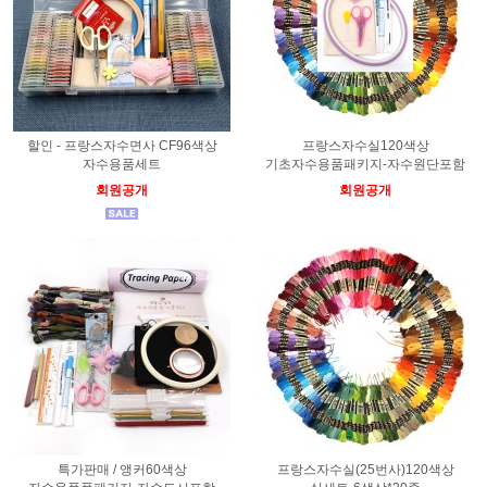
할인 - 프랑스자수면사 CF96색상
프랑스자수실120색상
자수용품세트
기초자수용품패키지-자수원단포함
회원공개
회원공개
특가판매 / 앵커60색상
프랑스자수실(25번사)120색상