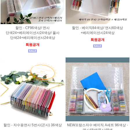
할인 - CF96색상/ 면사
할인 - 베이직84색상/ 면사60색상
단색24+베리에이션사24색상/ 울사
+베리에이션사24색상
단색24+베리에이션사24색상
회원공개
회원공개
할인 - 자수용면사 5번사(꼰사) 36색상
NEW프랑스자수 베이직 A세트 96색상 -
면사48색/울사48색