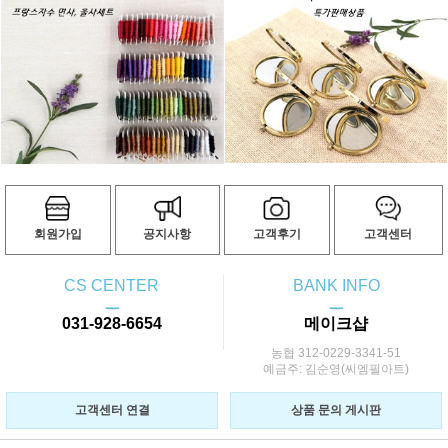
회원가입
공지사항
고객후기
고객센터
CS CENTER
BANK INFO
ㅡ
ㅡ
031-928-6654
메이크샵
농협 312-0229-3341-51
예금주: 김순영(씨엠필아트)
고객센터 연결
상품 문의 게시판