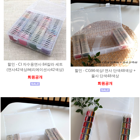
할인 - CI 자수용면사 84칼라 세트
(면사42색상/베리에이션사42색상)
할인 - CG96색상/ 면사 단색48색상 +
울사 단색48색상
회원공개
회원공개