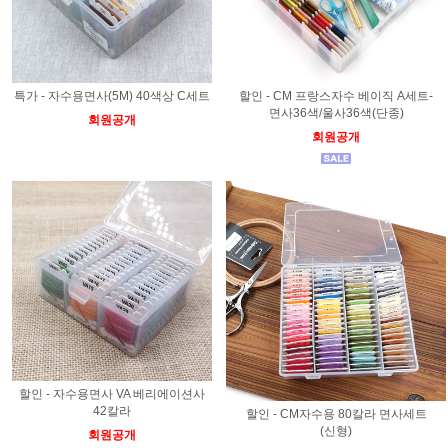
특가 - 자수용면사(5M) 40색상 C세트
할인 - CM 프랑스자수 베이직 A세트-
면사36색/울사36색(단종)
회원공개
회원공개
할인 - 자수용면사 VA 베리에이션사
42칼라
할인 - CM자수용 80칼라 면사세트
(신형)
회원공개